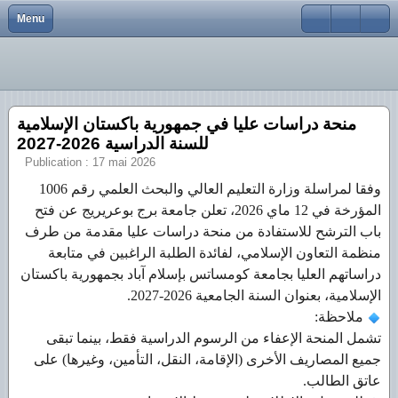
Menu
Close
Accueil
Vice-Rectorat chargé de la Formation Supérieure 
Nouveauté
Vice-Recteur
Appel d’offres et Consultations
Manifestations scientifiques
SNDL
Faculté des sciences et de la technologie
Vice-Rectorats
Vice-rectorat de la formation supérieure de troisiè
Manifestations Scientifiques
Service du Suivi du Programme de Réalisation et
Laboratoires de recherche
Dépôt Institutionnel
Faculté des sciences de la nature et de la vie et sc
منحة دراسات عليا في جمهورية باكستان الإسلامية
Recherche Scientifique
Vice rectorat des relations extérieures, de la coo
Présentation
Portail National de Signalement des Thèses (PNS
Faculté des mathématiques et de l'informatique
للسنة الدراسية 2026-2027
Bibliothèque
Vice-Rectorat chargé du Développement, de la Pros
Coopération et partenariats
Livres
Faculté des lettres et des langues
Publication : 17 mai 2026
وفقا لمراسلة وزارة التعليم العالي والبحث العلمي رقم 1006
Facultés
Perfectionnement à l’étranger
Portail des revues scientifiques
Faculté des sciences sociales et humaines
المؤرخة في 12 ماي 2026، تعلن جامعة برج بوعريريج عن فتح
EDCBBA
Faculté de droit et des sciences politiques
باب الترشح للاستفادة من منحة دراسات عليا مقدمة من طرف
منظمة التعاون الإسلامي، لفائدة الطلبة الراغبين في متابعة
Contacts
Faculté des sciences économiques, commerciales 
دراساتهم العليا بجامعة كومساتس بإسلام آباد بجمهورية باكستان
الإسلامية، بعنوان السنة الجامعية 2026-2027.
Global
ملاحظة:
تشمل المنحة الإعفاء من الرسوم الدراسية فقط، بينما تبقى
جميع المصاريف الأخرى (الإقامة، النقل، التأمين، وغيرها) على
عاتق الطالب.