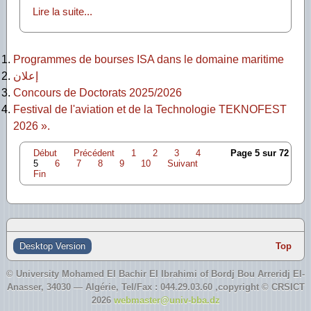
Lire la suite...
Programmes de bourses ISA dans le domaine maritime
إعلان
Concours de Doctorats 2025/2026
Festival de l'aviation et de la Technologie TEKNOFEST
2026 ».
Début
Précédent
1
2
3
4
Page 5 sur 72
5
6
7
8
9
10
Suivant
Fin
Desktop Version
Top
© University Mohamed El Bachir El Ibrahimi of Bordj Bou Arreridj El-
Anasser, 34030 — Algérie,
Tel/Fax
: 044.29.03.60 ,copyright © CRSICT
2026
webmaster@univ-bba.dz