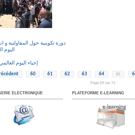
حول المقاولتية و انشاء المؤسسة
للذاكرة
وم العالمي للعمال 1 ماي
récédent
60
61
62
63
64
6
65
Page 65 sur 72
ERIE ÉLECTRONIQUE
PLATEFORME E-LEARNING