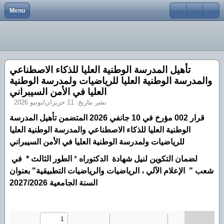
Menu
Close
النضام الوطني للتوثيق عبر الخط SNDL
الرئيسية
هيل الجامعي والبحث العلمي والتكوين العالي فيما بعد التدرج
تظاهرات علمية
كلية العلوم والتكنولوجيا
نيابة المديرية
المستودع الرقمي
كلية علوم الطبيعة والحياة وعلوم الأرض والكون
تأهيل المدرسة الوطنية العليا للذكاء الاصطناعي
البحث العلمي
البوابة الوطنية للأشعار عن الأطروحات
كلية الرياضيات و الإعلام الآلي
والمدرسة الوطنية العليا للرياضيات ولمدرسة الوطنية
العليا في الأمن السيبراني
المكتبة
بوابة المجلات العلمية
كلية الآداب واللغات
نشر بتاريخ: 11 حزيران/يونيو 2026
الكليات
كتب و مؤلفات
كلية العلوم الاجتماعية والإنسانية
قرار 002 مؤرخ في 10 جانفي 2026 المتضمن تأهيل المدرسة
الوطنية العليا للذكاء الاصطناعي وال
مدرسة الوطنية العليا
مركز تطوير المقاولاتية
كلية الحقوق والعلوم السياسية
لمدرسة الوطنية العليا في الأمن السيبراني
للرياضيات و
الخدمات الإجتماعية
كلية العلوم الاقتصادية والتجارية وعلوم التسيير
لضمان التكوين لنيل شهادة
الدكتوراه
*
الطور الثالث * في
شعب " الإعلام الآلي ، الرياضيات والرياضيات التطبيقية" بعنوان
إتصل بنا
السنة الجامعية 2027/2026
Global_AR