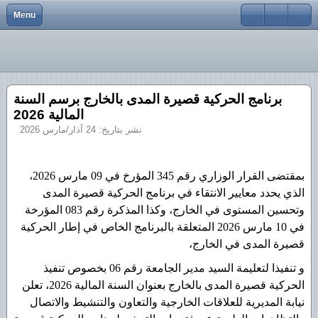
Menu
Close
النضام الوطني للتوثيق عبر الخط SNDL
الرئيسية
هيل الجامعي والبحث العلمي والتكوين العالي فيما بعد التدرج
تظاهرات علمية
كلية العلوم والتكنولوجيا
نيابة المديرية
المستودع الرقمي
كلية علوم الطبيعة والحياة وعلوم الأرض والكون
برنامج الحركية قصيرة المدى بالخارج برسم السنة
البحث العلمي
البوابة الوطنية للأشعار عن الأطروحات
كلية الرياضيات و الإعلام الآلي
المالية 2026
نشر بتاريخ: 24 آذار/مارس 2026
المكتبة
بوابة المجلات العلمية
كلية الآداب واللغات
الكليات
كتب و مؤلفات
كلية العلوم الاجتماعية والإنسانية
بمقتضى القرار الوزاري رقم 345 المؤرخ في 09 مارس 2026،
مركز تطوير المقاولاتية
كلية الحقوق والعلوم السياسية
الذي يحدد معايير الانتقاء في برنامج الحركية قصيرة المدى
وتحسين المستوى في الخارج، وكذا المذكرة رقم 083 المؤرخة
الخدمات الإجتماعية
كلية العلوم الاقتصادية والتجارية وعلوم التسيير
في 10 مارس 2026 المتعلقة بالبرنامج الخاص في إطار الحركية
قصيرة المدى في الخارج،
إتصل بنا
و تنفيذا لتعليمة السيد مدير الجامعة رقم 06 بخصوص تنفيذ
Global_AR
الحركية قصيرة المدى بالخارج بعنوان السنة المالية 2026، تعلن
نيابة المديرية للعلاقات الخارجية والتعاون والتنشيط والاتصال