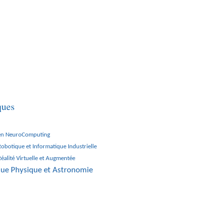
 SCIENTIFIQUE
BIBLIOTHÈQUE
FACULTÉS
EDCB
ques
 en NeuroComputing
Robotique et Informatique Industrielle
Réalité Virtuelle et Augmentée
ique Physique et Astronomie