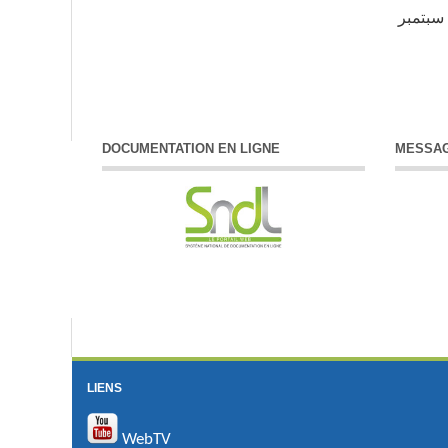
ليكن في علم جميع طلبة جامعة محمد البشير الابراهيمي – برج بوعريريج – أن استئناف الدراسة سيكون ابتداء من يوم الثلاثاء 03 سبتمبر
DOCUMENTATION EN LIGNE
MESSAG
LIENS
WebTV