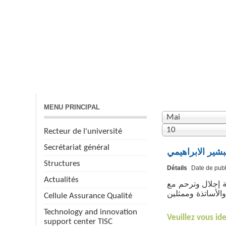
ACCUEIL
VICE-RECTORATS
RECHERCHE
MENU PRINCIPAL
Mai
10
Recteur de l'université
Secrétariat général
بشير الابراهيمي
Structures
Détails
Date de publ
Actualités
م وقفة إجلال وترحم مع
الأساتذة وممثلين
Cellule Assurance Qualité
Technology and innovation
Veuillez vous ide
support center TISC