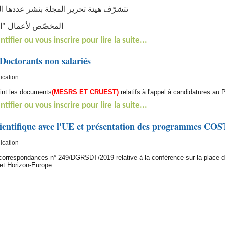
تتشرّف هيئة تحرير المجلة بنشر عددها ال (
المخصّص لأعمال "ال:
ntifier ou vous inscrire pour lire la suite...
Doctorants non salariés
ication
joint les documents
(MESRS ET CRUEST)
relatifs à l'appel à candidatures a
ntifier ou vous inscrire pour lire la suite...
cientifique avec l'UE et présentation des programmes CO
ication
s correspondances n° 249/DGRSDT/2019 relative à la conférence sur la place de
t Horizon-Europe.