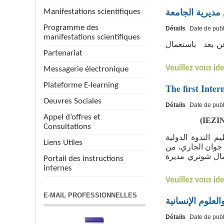
ديرية الجامعة
Manifestations scientifiques
Programme des
Détails
Date de publ
manifestations scientifiques
ضر عن بعد باستعمال
Partenariat
Veuillez vous ide
Messagerie électronique
Plateforme E-learning
The first Inte
Oeuvres Sociales
Détails
Date de publ
Appel d’offres et
)
IEZI
Consultations
 الندوة الدولية
Liens Utiles
لافتراضية الأولى الموسومة"دور الجامعة في خدمة المجتمع أثناء جائحة كورونا – تجارب دولية-" باللغة الإنجليزية، يومي 24 و 25 جوان الجاري، من
تصادية حول المناطق الصناعية في ظل الدور الجديد للجامعة
Portail des instructions
internes
Veuillez vous ide
E-MAIL PROFESSIONNELLES
Détails
Date de publ