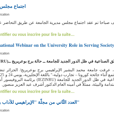
اجتماع مجلس م
ication
لساعة العاشرة ونصف صباحا تم عقد اجتماع مجلس مديرية الجامعة عن طريق التحا
ntifier ou vous inscrire pour lire la suite...
rnational Webinar on the University Role in Serving Soci
ication
NRU
(
الصناعية في ظل الدور الجديد للجامعة ــ حالة برج بوعريريج ــ
رفت جامعة محمد البشير الإبراهيمي برج بوعريريج/ الجزائر تنظيم
ا
تنظيم مخبر بحث دراسات اق (IEZINRU) برئاسة البروفيسور أمال شوتري مديرة
ستدامة والبيئة، ممثلاً في أمينه العام الدكتور أشرف عبد العزيز منصور
ntifier ou vous inscrire pour lire la suite...
العدد الثّاني من مجلّة "الإبراهيمي للآداب والعلوم الإنسانية"
ication