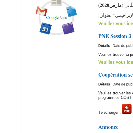
)
2020
مارس
ثّاني
إبراهيمي" بعنوان
Veuillez vous ide
PNE Session 3 
Détails
Date de publ
Veuillez trouver ci-
Veuillez vous ide
ِCoopération s
Détails
Date de publ
Veuillez trouver le
programmes COST e
Télécharger :
Annonce