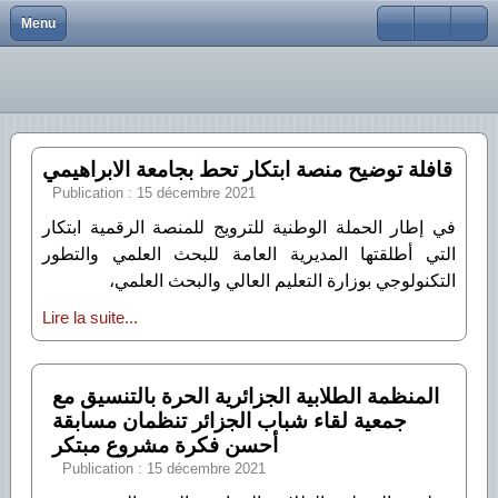
Menu
Close
Accueil
Vice-Rectorat chargé de la Formation Supérieure 
Nouveauté
Vice-Recteur
Appel d’offres et Consultations
Manifestations scientifiques
SNDL
Faculté des sciences et de la technologie
Vice-Rectorats
Vice-rectorat de la formation supérieure de troisiè
Manifestations Scientifiques
Service du Suivi du Programme de Réalisation et
Laboratoires de recherche
Dépôt Institutionnel
Faculté des sciences de la nature et de la vie et sc
Recherche Scientifique
Vice rectorat des relations extérieures, de la coo
Présentation
Portail National de Signalement des Thèses (PNS
Faculté des mathématiques et de l'informatique
قافلة توضيح منصة ابتكار تحط بجامعة الابراهيمي
Publication : 15 décembre 2021
Bibliothèque
Vice-Rectorat chargé du Développement, de la Pros
Coopération et partenariats
Livres
Faculté des lettres et des langues
في إطار الحملة الوطنية للترويج للمنصة الرقمية ابتكار
Facultés
Perfectionnement à l’étranger
Portail des revues scientifiques
Faculté des sciences sociales et humaines
التي أطلقتها المديرية العامة للبحث العلمي والتطور
التكنولوجي بوزارة التعليم العالي والبحث العلمي،
EDCBBA
Faculté de droit et des sciences politiques
Lire la suite...
Contacts
Faculté des sciences économiques, commerciales 
Global
المنظمة الطلابية الجزائرية الحرة بالتنسيق مع
جمعية لقاء شباب الجزائر تنظمان مسابقة
أحسن فكرة مشروع مبتكر
Publication : 15 décembre 2021