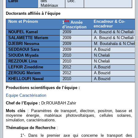
Larbi
des
Doc.
Matériaux
Doctorants affiliés à l’équipe
Nom et Prénom
ère
Encadreur & Co-
1
Année
encadreur
d’inscription
NOUFEL Kamel
2009
A. Bouzid & N.Chellali
SALAMETTE Meriem
2009
A. Bouzid & N.Chellali
DJEBRI Nessma
2009
M. Boutahala & N.Chella
SEDDAOUI Sara
2009
A.Bouzid
SIOUDA Miyada
2010
N.Chelali
REZZOUK Lina
2010
N.Chelali
LEFKIR Zineddine
2012
A.Bouzid
ZEROUG Meriem
2012
A.Bouzid
KHELLOUFI Nawal
2010
A.Bouzid
Productions scientifiques de l’équipe :
Equipe Caractérisation
Chef de l’Equipe :
Dr.ROUABAH Zahir
Mots clés
: Paramètres de transport, électron, positron, basse et
moyenne énergie, matériaux photovoltaïques, cellules solaires,
simulation, caractérisations.
Thématique de Recherche
:
1°- Dans le premier axe qui concerne le transport des