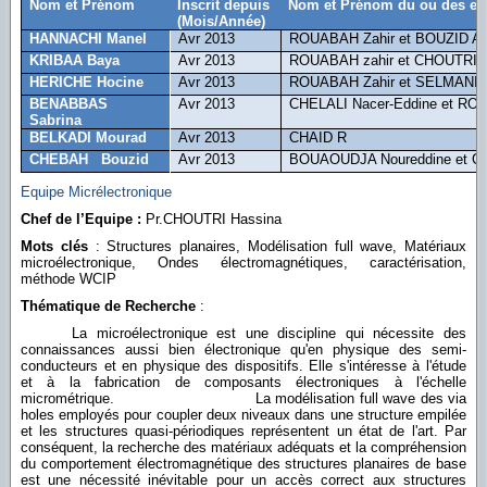
Nom et Prénom
Inscrit depuis
Nom et Prénom du ou des en
(Mois/Année)
HANNACHI Manel
Avr 2013
ROUABAH Zahir et BOUZID Ab
KRIBAA Baya
Avr 2013
ROUABAH zahir et CHOUTRI 
HERICHE Hocine
Avr 2013
ROUABAH Zahir et SELMANI L
BENABBAS
Avr 2013
CHELALI Nacer-Eddine et RO
Sabrina
BELKADI Mourad
Avr 2013
CHAID R
CHEBAH Bouzid
Avr 2013
BOUAOUDJA Noureddine et G
Equipe Micrélectronique
Chef de l’Equipe :
Pr.CHOUTRI Hassina
Mots clés
: Structures planaires, Modélisation full wave, Matériaux
microélectronique, Ondes électromagnétiques, caractérisation,
méthode WCIP
Thématique de Recherche
:
La microélectronique est une discipline qui nécessite des
connaissances aussi bien électronique qu'en physique des semi-
conducteurs et en physique des dispositifs. Elle s'intéresse à l'étude
et à la fabrication de composants électroniques à l'échelle
micrométrique. La modélisation full wave des via
holes employés pour coupler deux niveaux dans une structure empilée
et les structures quasi-périodiques représentent un état de l'art. Par
conséquent, la recherche des matériaux adéquats et la compréhension
du comportement électromagnétique des structures planaires de base
est une nécessité inévitable pour un accès correct aux structures