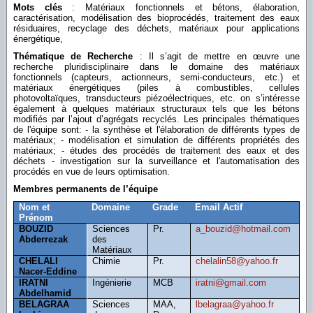
Mots clés
: Matériaux fonctionnels et bétons, élaboration,
caractérisation, modélisation des bioprocédés, traitement des eaux
résiduaires, recyclage des déchets, matériaux pour applications
énergétique,
Thématique de Recherche
: Il s’agit de mettre en œuvre une
recherche pluridisciplinaire dans le domaine des matériaux
fonctionnels (capteurs, actionneurs, semi-conducteurs, etc.) et
matériaux énergétiques (piles à combustibles, cellules
photovoltaïques, transducteurs piézoélectriques, etc. on s’intéresse
également à quelques matériaux structuraux tels que les bétons
modifiés par l’ajout d’agrégats recyclés. Les principales thématiques
de l'équipe sont: - la synthèse et l'élaboration de différents types de
matériaux; - modélisation et simulation de différents propriétés des
matériaux; - études des procédés de traitement des eaux et des
déchets - investigation sur la surveillance et l'automatisation des
procédés en vue de leurs optimisation.
Membres permanents de l’équipe
Nom et
Domaine
Grade
Email Actif
Prénom
BOUZID
Sciences
Pr.
a_bouzid@hotmail.com
Abderrezak
des
Matériaux
CHELALI
Chimie
Pr.
chelalin58@yahoo.fr
Nacer-Eddine
IRATNI
Ingénierie
MCB
iratni@gmail.com
Abdelhamid
BELAGRAA
Sciences
MAA,
lbelagraa@yahoo.fr