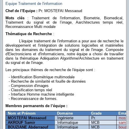
Equipe Traitement de l'information
Chef de l’Equipe :
Pr. MOSTEFAI Messaoud
Mots clés
: Traitement de l'information, Biometrie, Biomedical,
Traitement du signal et de l’image, Aarchitectures temps réel,
Reconnaissance Multi modale
Thématique de Recherche
:
L'équipe traitement de l'information a pour axe de recherche le
développement et l'intégration de solutions logicielles et matérielles
dans les domaines du traitement du signal et de l'image. Composée
d'Electroniciens et d'Informaticiens, notre équipe a choisi de travailler
dans la thématique Adéquation Algorithme/Architecture en traitement
du signal et de l'image.
Les principaux thèmes de recherche de l'équipe sont :
- Identification Biométrique multimodale
- Recherche de similarité et fouille de données
- Compression d'images
- Classification temps réel
- Interface Homme machine intelligente
- Reconnaissance de formes.
Membres permanents de l’équipe :
Nom et Prénom
Domaine
Grade
Email
MOSTEFAI Messaoud
Ingénierie
Pr.
moste
AKROUF Samir
Informatique
MCB
samir
BOUZIANE Abderraouf
Informatique
MCB
bouzi