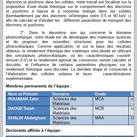
électrons et positrons dans les solides, notre travail est focaliser sur la
proposition d’une étude théorique sur le comportement des électrons
et positrons à basse et à moyenne énergie dans les solides
(bombardement par des électrons «d’énergies entre 0.5 et 50 keV »)
afin de calculer et d’étudier les différents paramètres de transport des
électrons et positrons.
2°- Dans le deuxième axe qui concerne le domaine
photovoltaïque, notre étude est de développer des matériaux avancés
et de proposer des nouvelles structures pour les cellules
photovoltaïques. Comme application, et sur la base des résultats
obtenus, le rendement théorique des matériaux sera étudié en utilisant
des simulateurs photovoltaïques, où les caractéristiques courant-
tension (I-V) et le rendement optimal de conversion seront calculés et
discutés, et l’influence de certains paramètres physiques sur le
rendement théorique sera discutée. La dernière étape et consacrée à
l’élaboration des cellules solaires et leurs caractérisations
expérimentales.
Membres permanents de l’équipe :
Nom et Prénom
Domaine
Grade
Ema
ROUABAH Zahir
Sciences des
MCA
ro
Matériaux
DAOUD Salah
Sciences des
MCB
sal
Matériaux
KHALDI Abdelghani
Sciences des
MAA
kha
Matériaux
Doctorants affiliés à l’équipe :