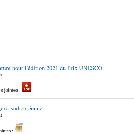
 SCIENTIFIQUE
BIBLIOTHÈQUE
FACULTÉS
EDCB
ature pour l'édition 2021 du Prix UNESCO
21
s jointes :
géro-sud coréenne
21
jointes
: