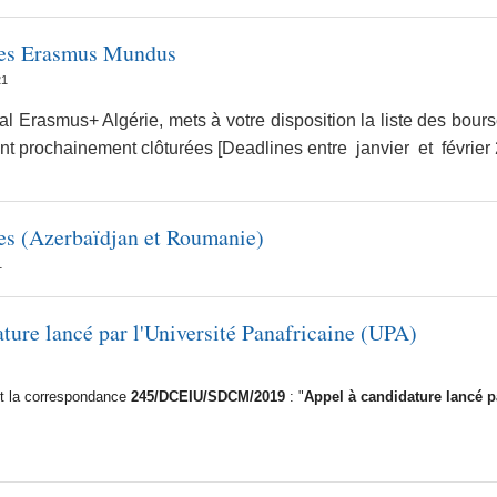
ses Erasmus Mundus
21
al Erasmus+ Algérie, mets à votre disposition la liste des b
nt prochainement clôturées [Deadlines entre janvier et février
ses (Azerbaïdjan et Roumanie)
1
ture lancé par l'Université Panafricaine (UPA)
int la correspondance
245/DCEIU/SDCM/2019
: "
Appel à candidature lancé pa