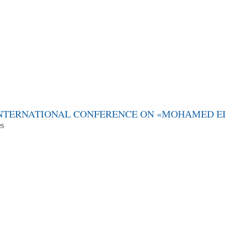
EARCH
LIBRARY
FACULTIES
HEUBBA
SOCIAL W
 INTERNATIONAL CONFERENCE ON «МОНАМED EL
25