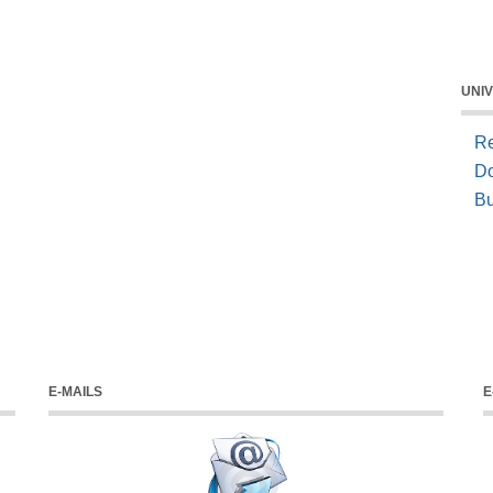
UNIV
Re
Do
Bu
E-MAILS
E