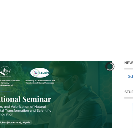
EARCH
LIBRARY
FACULTIES
HEUBBA
SOCIAL W
NEW
Sch
STUD